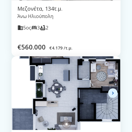
Μεζονέτα
,
134τ.μ.
Άνω Ηλιούπολη
5ος
3
2
€
560.000
€
4.179 /τ.μ.