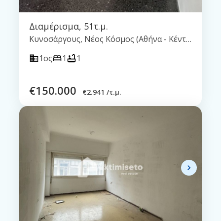
Διαμέρισμα
,
51τ.μ.
Κυνοσάργους, Νέος Κόσμος (Αθήνα - Κέντρο)
1ος
1
1
€
150.000
€
2.941 /τ.μ.