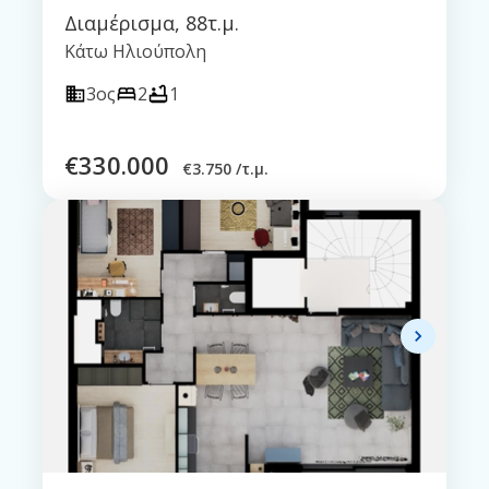
Διαμέρισμα
,
88τ.μ.
Κάτω Ηλιούπολη
3ος
2
1
€
330.000
€
3.750 /τ.μ.