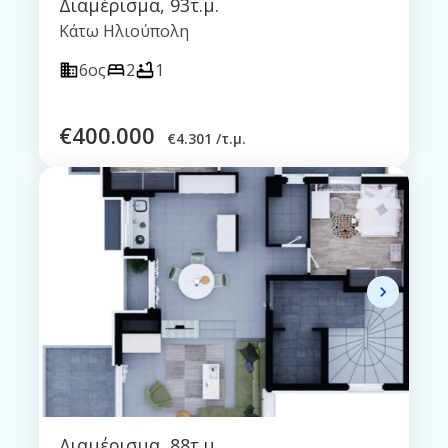
Διαμέρισμα
,
93τ.μ.
Κάτω Ηλιούπολη
6ος
2
1
€
400.000
€
4.301 /τ.μ.
Διαμέρισμα
,
88τ.μ.