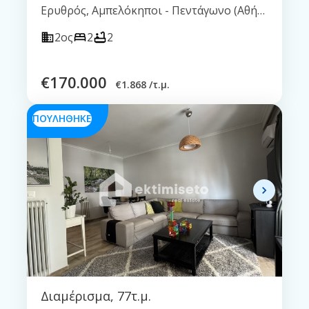
Ερυθρός, Αμπελόκηποι - Πεντάγωνο (Αθήνα - Κέντρο)
2ος
2
2
€
170.000
€
1.868 /τ.μ.
ΠΟΥΛΗΘΗΚΕ
Διαμέρισμα
,
77τ.μ.