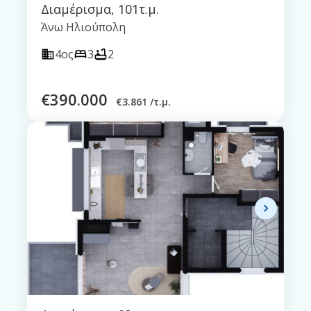
Διαμέρισμα
,
101τ.μ.
Άνω Ηλιούπολη
4ος
3
2
€
390.000
€
3.861 /τ.μ.