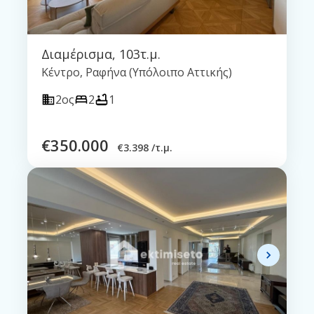
Διαμέρισμα
,
103τ.μ.
Κέντρο, Ραφήνα (Υπόλοιπο Αττικής)
2ος
2
1
€
350.000
€
3.398 /τ.μ.