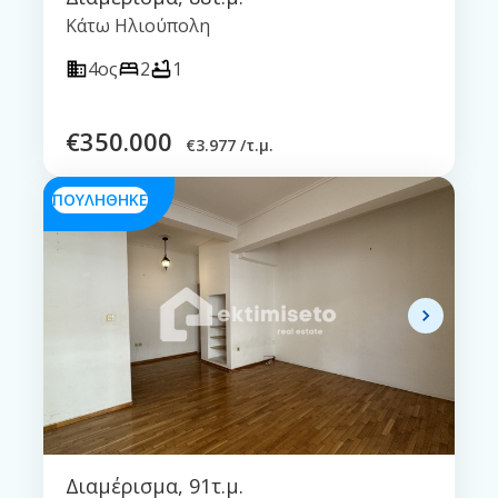
Κάτω Ηλιούπολη
4ος
2
1
€
350.000
€
3.977 /τ.μ.
ΠΟΥΛΗΘΗΚΕ
Διαμέρισμα
,
91τ.μ.