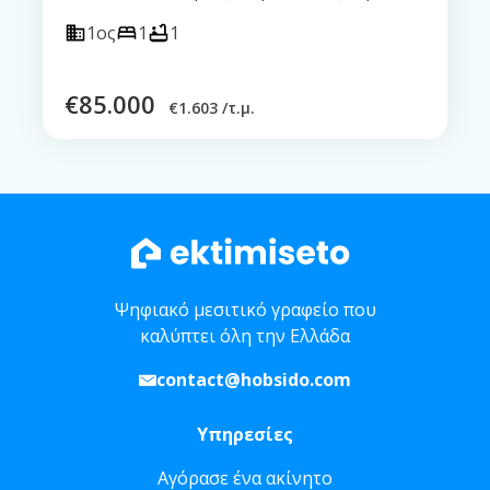
1ος
1
1
€
85.000
€
1.603 /τ.μ.
Ψηφιακό μεσιτικό γραφείο που
καλύπτει όλη την Ελλάδα
contact@hobsido.com
Υπηρεσίες
Αγόρασε ένα ακίνητο