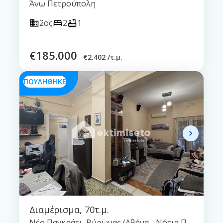
Άνω Πετρούπολη
2ος
2
1
€
185.000
€
2.402 /τ.μ.
ΠΟΥΛΗΘΗΚΕ
Διαμέρισμα
,
70τ.μ.
Νέο Παγκράτι, Βύρωνας (Αθήνα - Νότια Προάστια)