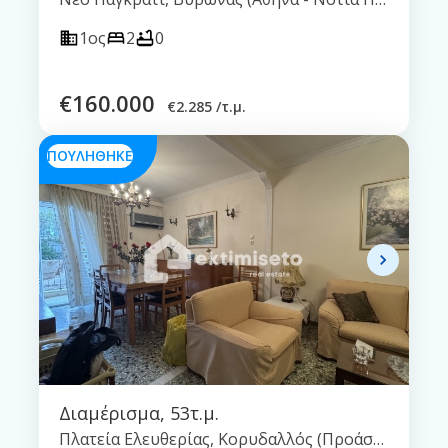
1ος
2
0
€
160.000
€
2.285 /τ.μ.
ΠΟΥΛΗΘΗΚΕ
Διαμέρισμα
,
53τ.μ.
Πλατεία Ελευθερίας, Κορυδαλλός (Προάστια Πειραιά)