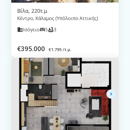
Βίλα
,
220τ.μ.
Κέντρο, Κάλαμος (Υπόλοιπο Αττικής)
Ισόγειο
5
3
€
395.000
€
1.795 /τ.μ.