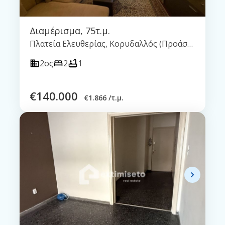
Διαμέρισμα
,
75τ.μ.
Πλατεία Ελευθερίας, Κορυδαλλός (Προάστια Πειραιά)
2ος
2
1
€
140.000
€
1.866 /τ.μ.