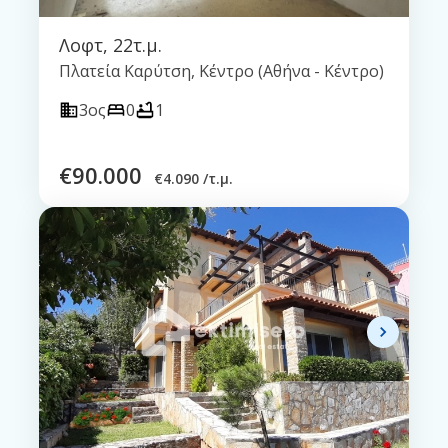
Λοφτ
,
22τ.μ.
Πλατεία Καρύτση, Κέντρο (Αθήνα - Κέντρο)
3ος
0
1
€
90.000
€
4.090 /τ.μ.