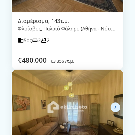
Διαμέρισμα
,
143τ.μ.
Φλοίσβος, Παλαιό Φάληρο (Αθήνα - Νότια Προάστια)
5ος
3
2
€
480.000
€
3.356 /τ.μ.