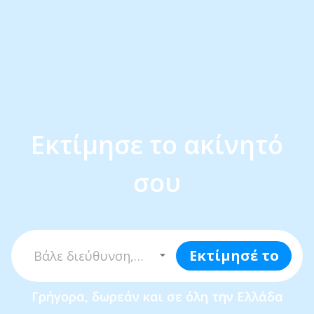
Εκτίμησε το ακίνητό
σου
Εκτίμησέ το
Γρήγορα, δωρεάν και σε όλη την Ελλάδα